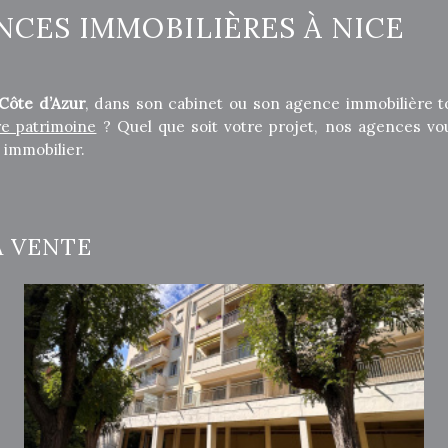
CES IMMOBILIÈRES À NICE
Côte d’Azur
, dans son cabinet ou son agence immobilière t
re patrimoine
? Quel que soit votre projet, nos agences vo
 immobilier.
A VENTE