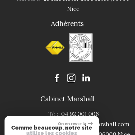
Nice
Adhérents
Cabinet Marshall
Tél:
04 92 001 006
E-mail:
contact@cabinet-marshall.com
On en reste là
Comme beaucoup, notre site
utilise les cookies
Adresse:
4, rue de la Liberté ,06000 Nice