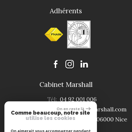
Adhérents
Cabinet Marshall
Tél:
04 92 001 006
E-mail:
contact@cabinet-marshall.com
On en reste là
Comme beaucoup, notre site
utilise les cookies
Adresse:
4, rue de la Liberté ,06000 Nice
On aimerait vous accompagner pendant