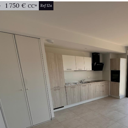
1 750 €
CC*
Ref 12a