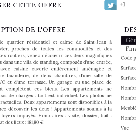
+1
GER CETTE OFFRE
PTION DE L'OFFRE
DE
Gén
le quartier résidentiel et calme de Saint-Jean à
Fin
Mer, proches de toutes les commodités et des
xes routiers, venez découvrir ces deux magnifiques
Code p
 dans une villa de standing, composés d’une entrée,
Surface
 avec cuisine ouverte entièrement aménagée et
une buanderie, de deux chambres, d’une salle de
Surface
 WC et d’une terrasse. Un garage ou une place de
Nombre
nt complètent ces biens. Les appartements ne
as de charges : tout est individuel. Les photos ne
Nombre
tractuelles. Deux appartements sont disponibles à la
Meubl
enez découvrir les deux ! Appartements soumis à la
loyers impayés. Honoraires : visite, dossier, bail :
Nombre
t des lieux : 181,80 €
Vue