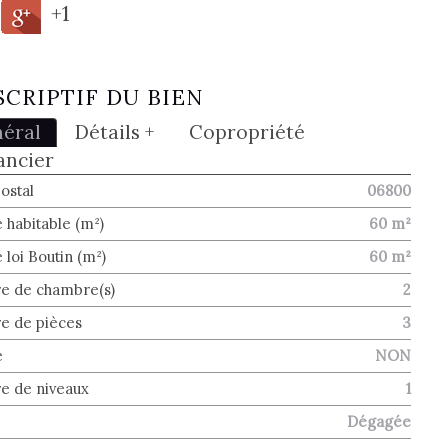
+1
SCRIPTIF DU BIEN
éral
Détails +
Copropriété
ancier
ostal
06800
 habitable (m²)
60 m²
 loi Boutin (m²)
60 m²
 de chambre(s)
2
 de pièces
3
é
NON
 de niveaux
1
Dégagée