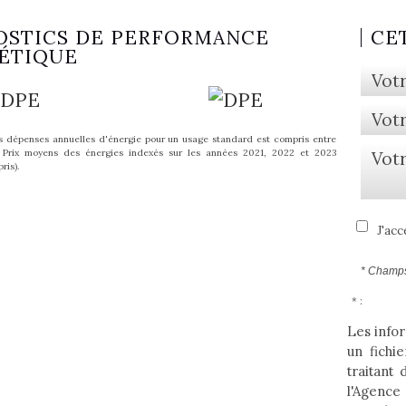
OSTICS DE PERFORMANCE
CE
ÉTIQUE
 dépenses annuelles d'énergie pour un usage standard est compris entre
Prix moyens des énergies indexés sur les années 2021, 2022 et 2023
ris).
J'acc
* Champs
* :
Les infor
un fichi
traitant
l'Agence