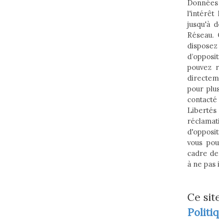
Données 
l'intérê
jusqu'à 
Réseau. 
dispose
d’opposi
pouvez r
directem
pour plus
contacté
Liberté
réclamati
d'opposi
vous pou
cadre de
à ne pas 
Ce sit
Politi