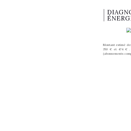
DIAGN
ÉNERG
Montant estimé des
350 € et 474 € . 
(abonnements comp