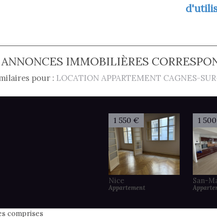
d'utili
 ANNONCES IMMOBILIÈRES CORRESPO
milaires pour :
LOCATION APPARTEMENT CAGNES-SUR-
1 550 €
1 500
Nice
San-M
Appartement
Apparte
es comprises