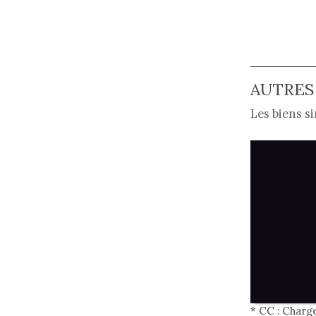
AUTRES
Les biens si
* CC : Charg