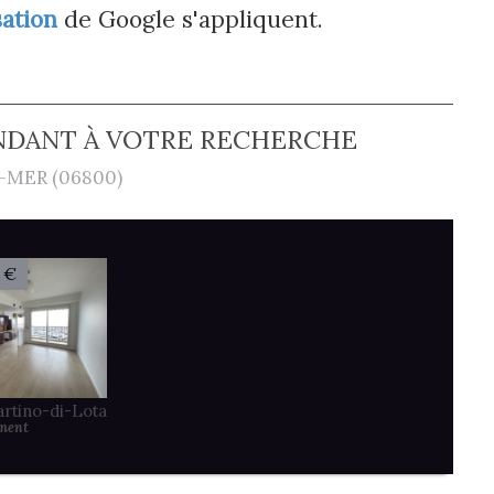
sation
de Google s'appliquent.
NDANT À VOTRE RECHERCHE
MER (06800)
 €
artino-di-Lota
ment